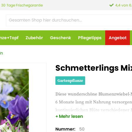
30 Tage Frischegarantie
4,4 von 6
anze+Topf
Zubehör
Geschenk
Pflegetipps
Angebot
ln
Schmetterlings Mi
Gartenpflanze
Diese wunderschöne Blumenzwiebel-M
6 Monate lang mit Nahrung versorgen! 
kontinuierlichen Blüte verschiedener
Mehr lesen
wunderschönes Spektakel in deinem 
Nummer
50