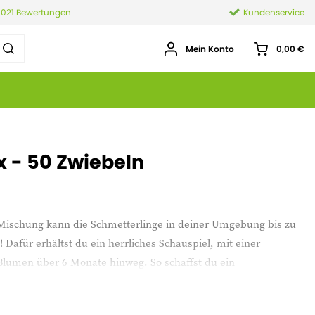
.021 Bewertungen
Kundenservice
Mein Konto
0,00 €
x - 50 Zwiebeln
ischung kann die Schmetterlinge in deiner Umgebung bis zu
Dafür erhältst du ein herrliches Schauspiel, mit einer
 Blumen über 6 Monate hinweg. So schaffst du ein
Garten, an dem du stundenlang Freude haben kannst!