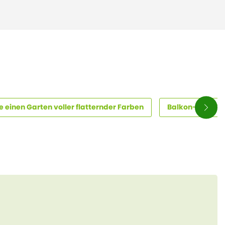
 einen Garten voller flatternder Farben
Balkon- und Te