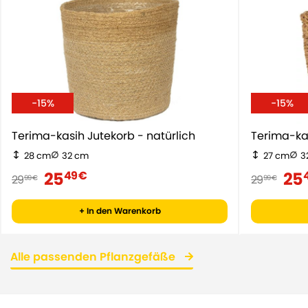
-15%
-15%
Terima-kasih Jutekorb - natürlich
Terima-ka
28 cm
32 cm
27 cm
3
25
25
49 €
29
29
99 €
99 €
+ In den Warenkorb
Alle passenden Pflanzgefäße