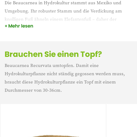
Die Beaucarnea in Hydrokultur stammt aus Mexiko und
Umgebung. Ihr robuster Stamm und die Verdickung am
knolligen Fuß ähneln einem Elefantenfuß – daher der
Mehr lesen
niederländische Name dieser Pflanze. Der Stamm sieht nicht
nur toll aus, er ist auch ein großes Wasserreservoir, sodass
die Pflanze viel Wasser aufnehmen kann.
Brauchen Sie einen Topf?
Beaucarnea Recurvata umtopfen. Damit eine
Hydrokulturpflanze nicht ständig gegossen werden muss,
braucht diese Hydrokulturpflanze ein Topf mit einem
Durchmesser von 30-36cm.