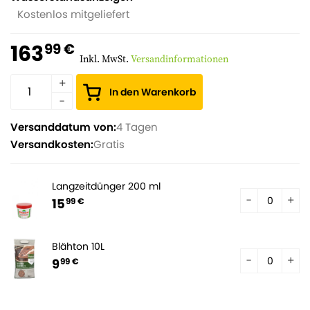
Kostenlos mitgeliefert
163
99 €
Inkl. MwSt.
Versandinformationen
In den Warenkorb
Versanddatum von:
4 Tagen
Versandkosten:
Gratis
Langzeitdünger 200 ml
15
99 €
Blähton 10L
9
99 €