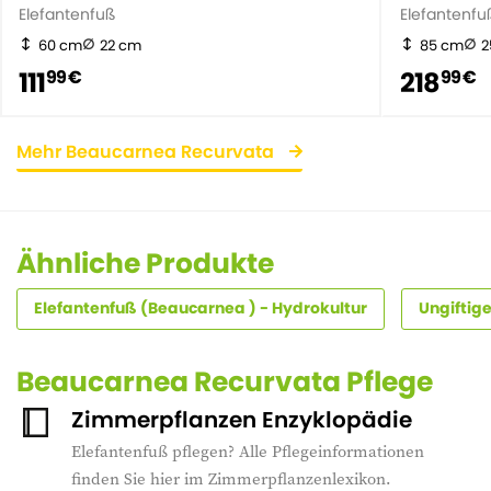
Elefantenfuß
Elefantenfu
60 cm
22 cm
85 cm
2
111
218
99 €
99 €
Mehr Beaucarnea Recurvata
Ähnliche Produkte
Elefantenfuß (Beaucarnea ) - Hydrokultur
Ungiftig
Beaucarnea Recurvata Pflege
Zimmerpflanzen Enzyklopädie
Elefantenfuß pflegen? Alle Pflegeinformationen
finden Sie hier im Zimmerpflanzenlexikon.