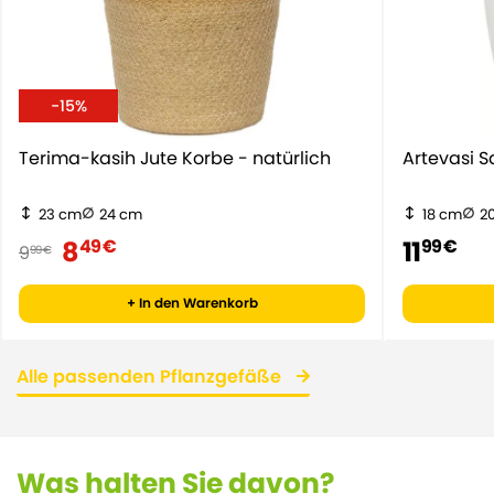
-15%
Terima-kasih Jute Korbe - natürlich
Artevasi 
23 cm
24 cm
18 cm
2
8
11
49 €
99 €
9
99 €
+ In den Warenkorb
Alle passenden Pflanzgefäße
Was halten Sie davon?