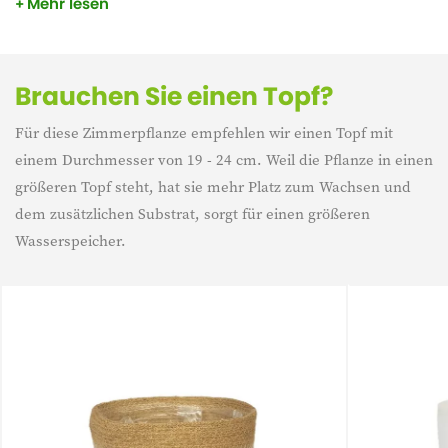
Mehr lesen
Büscheln und werden auch als Zimmerpflanzen angeboten.
Die Pflanze besteht also eigentlich aus mehreren
zusammenwachsenden Palmen. Außerdem sind
Goldpalmen luftreinigend.
Brauchen Sie einen Topf?
Für diese Zimmerpflanze empfehlen wir einen Topf mit
einem Durchmesser von 19 - 24 cm. Weil die Pflanze in einen
größeren Topf steht, hat sie mehr Platz zum Wachsen und
dem zusätzlichen Substrat, sorgt für einen größeren
Wasserspeicher.