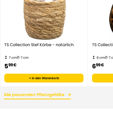
TS Collection Stef Körbe - natürlich
TS Collect
7 cm
7 cm
6 cm
7 
5
6
99 €
99 €
+ In den Warenkorb
Alle passenden Pflanzgefäße