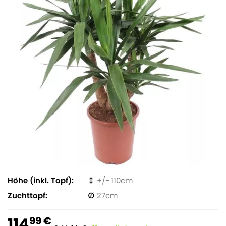
Höhe (inkl. Topf)
110
Zuchttopf
27
114
99 €