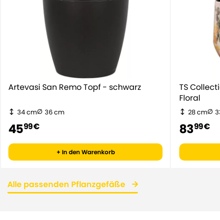
Artevasi San Remo Topf - schwarz
TS Collec
Floral
34 cm
36 cm
28 cm
3
45
83
99 €
99 €
+ In den Warenkorb
Alle passenden Pflanzgefäße