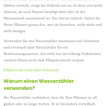
mm und eine Länge, die in die meisten größeren Töpfe (25-
Zählers erreicht, steigt der Peilstab mit an. So lässt sich leicht
60 cm) passt. Legen Sie ihn einfach in Ihren Topf mit
ablesen, ob noch Wasser benötigt wird oder ob der
Einfüllstutzen und Sie haben sofort einen Überblick über den
Wasserstand ausreichend ist. Das Ziel ist einfach: Geben Sie
Wasserstand.
Ihren Pflanzen genau das, was sie brauchen, nicht mehr und
nicht weniger.
Vermeiden Sie Überwässerung, indem Sie mit diesem
Wasserstandsanzeiger einfach überprüfen, ob die Wurzeln
Verwenden Sie den Wasserzähler zusammen mit Vulcastrat
Ihrer Pflanze im Wasser stehen.
und eventuell einer Einsatzhülse für ein
Bewässerungssystem, das nicht nur zuverlässig funktioniert,
Achtung!
Die Länge beinhaltet nicht das transparente
sondern Ihnen auch viele Pflegemomente erspart.
Ablesefenster.
Erfahren Sie mehr über Vulcastrat
Mehr Informationen über vulcastrat
Warum einen Wasserzähler
verwenden?
Ein Wasserzähler verhindert, dass Sie Ihre Pflanzen zu oft
gießen oder zu lange warten. Er ist besonders vorteilhaft,