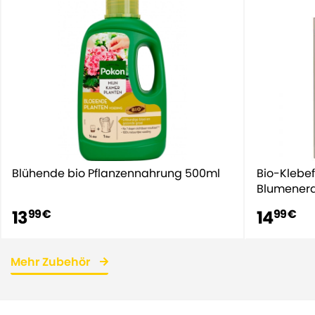
Blühende bio Pflanzennahrung 500ml
Bio-Klebe
Blumenerde
13
14
99 €
99 €
Mehr Zubehör