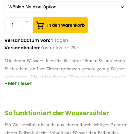
In den Warenkorb
Versanddatum von:
4 Tagen
Versandkosten:
Kostenlos ab 75,-
Mit einem Wasserzähler für fillcastrat können Sie auf einen
Blick sehen, ob Ihre Zimmerpflanzen gerade genug Wasser
bekommen. Dieser intelligente Wasserzähler wurde speziell
Mehr lesen
für fillcastrat entwickelt und macht es einfach, Über- oder
Unterbewässerung zu vermeiden. Dank des ablesbaren
Peilstabs können Sie genau sehen, wie viel Wasser sich im
Topf befindet, ideal für alle, die bei der Pflege von Pflanzen
So funktioniert der Wasserzähler
mit diesem Substrat Sicherheit haben möchten.
Ein Wasserzähler besteht aus einem durchsichtigen Rohr mit
Der Wasserstandsanzeiger hat einen Durchmesser von ca. 25
einem Peilstab darin. Sobald das Wasser den Boden des