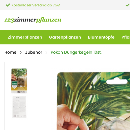
Kostenloser Versand ab 75€
Zimmerpflanzen
Gartenpflanzen
Blumentöpfe
Pfl
Home
Zubehör
Pokon Düngerkegeln 10st.