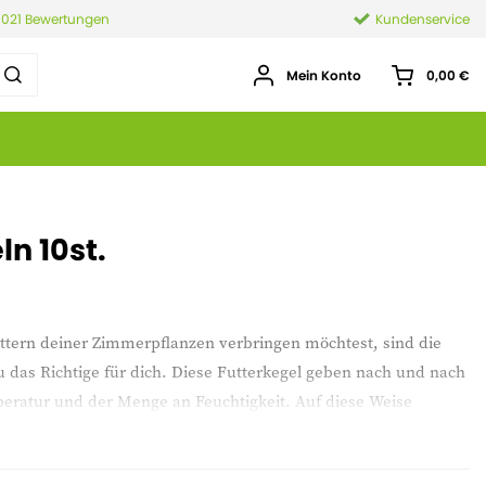
.021 Bewertungen
Kundenservice
Mein Konto
0,00 €
n 10st.
üttern deiner Zimmerpflanzen verbringen möchtest, sind die
 das Richtige für dich. Diese Futterkegel geben nach und nach
eratur und der Menge an Feuchtigkeit. Auf diese Weise
ährstoffe, die sie brauchen. Je nach Größe des Topfes kannst du
 werden. Die Zapfen ernähren die Pflanze für 6 Monate.