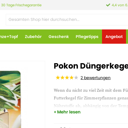
30 Tage Frischegarantie
4,4 von 6
anze+Topf
Zubehör
Geschenk
Pflegetipps
Angebot
Pokon Düngerkegel
2
bewertungen
Wenn du nicht zu viel Zeit mit dem F
Futterkegel für Zimmerpflanzen genau
Nährstoffe ab, abhängig von der Temp
Mehr lesen
erhalten die Pflanzen die richtigen N
bestimmen, wie viele Zapfen benötigt