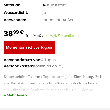
Material
Kunststoff
Wasserdicht
ja
Verwenden
Innen und Außen
38
99 €
Inkl. MwSt.
und zzgl. Versandkosten
Momentan nicht verfügbar
Versanddatum von:
4 Tagen
Versandkosten:
Kostenlos ab 75,-
Dieser schöne Palermo Topf passt in jede Einrichtung. Er ist
aus Kunststoff und hat ein Entwässerungsloch, sodass er
auch für den Außenbereich geeignet ist. Der Palermo
Mehr lesen
Blumentopf ist nicht nur in dieser Größe, sondern auch in
anderen Größen und Farben erhältlich.