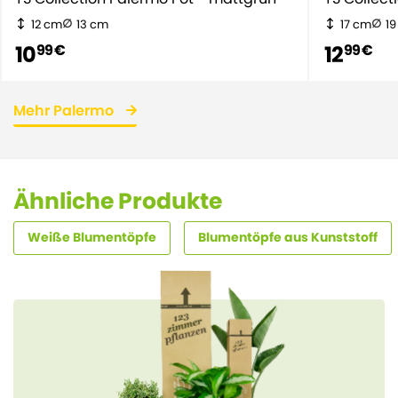
12 cm
13 cm
17 cm
1
10
12
99 €
99 €
Mehr Palermo
Ähnliche Produkte
Weiße Blumentöpfe
Blumentöpfe aus Kunststoff