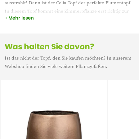
ausstrahlt? Dann ist der Celia Topf der perfekte Blumentopf.
In diesem Topf kommt eine Zimmerpflanze erst richtig zur
Mehr lesen
Geltung. Der Celia Blumentopf zeichnet sich durch sein
künstlerisches und schrulliges Design aus.
Was halten Sie davon?
Ist das nicht der Topf, den Sie kaufen möchten? In unserem
Webshop finden Sie viele weitere Pflanzgefäßen.