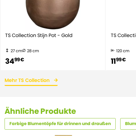
TS Collection Stijn Pot - Gold
TS Collect
27 cm
28 cm
120 cm
34
11
99 €
99 €
Mehr TS Collection
Ähnliche Produkte
Farbige Blumentöpfe für drinnen und draußen
Blum