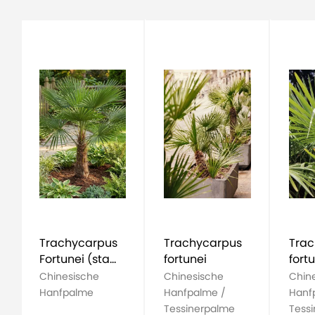
Trachycarpus
Trachycarpus
Trac
Fortunei (stam
fortunei
fort
15-20)
Chinesische
Chinesische
Chin
Hanfpalme
Hanfpalme /
Hanf
Tessinerpalme
Tess