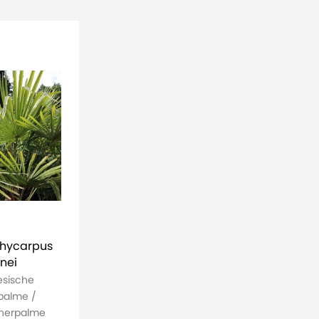
hycarpus
unei
esische
palme /
inerpalme