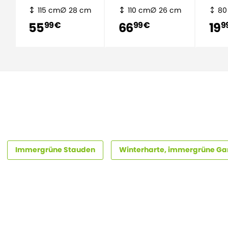
115 cm
28 cm
110 cm
26 cm
80
55
66
19
99 €
99 €
9
Immergrüne Stauden
Winterharte, immergrüne Ga