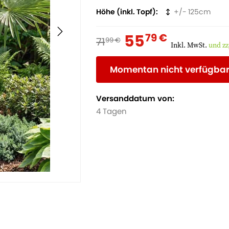
Höhe (inkl. Topf)
125
55
79 €
71
99 €
Inkl. MwSt.
und zz
Momentan nicht verfügba
Versanddatum von:
4 Tagen