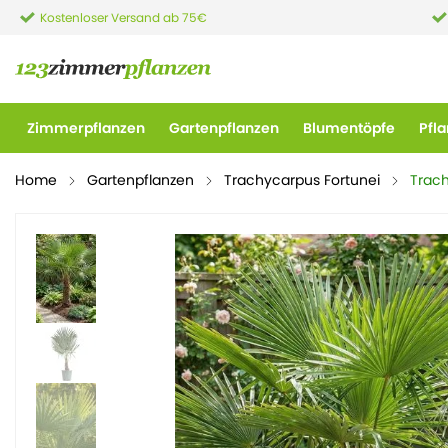
Kostenloser Versand ab 75€
Zimmerpflanzen
Gartenpflanzen
Blumentöpfe
Pfl
Home
Gartenpflanzen
Trachycarpus Fortunei
Trach