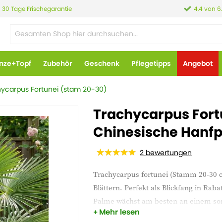
30 Tage Frischegarantie
4,4 von 6
anze+Topf
Zubehör
Geschenk
Pflegetipps
Angebot
ycarpus Fortunei (stam 20-30)
Trachycarpus Fort
Chinesische Hanf
2
bewertungen
Trachycarpus fortunei (Stamm 20-30 c
Blättern. Perfekt als Blickfang in Rab
Palme wächst am besten an einem son
Mehr lesen
exotischen Look.