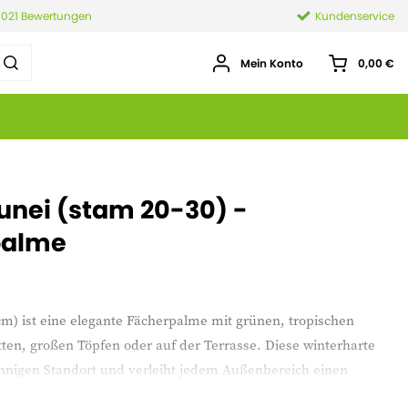
.021 Bewertungen
Kundenservice
Mein Konto
0,00 €
unei (stam 20-30) -
palme
m) ist eine elegante Fächerpalme mit grünen, tropischen
atten, großen Töpfen oder auf der Terrasse. Diese winterharte
nigen Standort und verleiht jedem Außenbereich einen