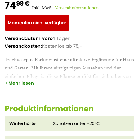
74
99 €
Inkl. MwSt.
Versandinformationen
Momentan nicht verfügbar
Versanddatum von:
4 Tagen
Versandkosten:
Kostenlos ab 75,-
Trachycarpus Fortunei ist eine attraktive Ergänzung für Haus
und Garten. Mit ihrem einzigartigen Aussehen und der
einfachen Pflege ist diese Pflanze perfekt für Liebhaber von
Mehr lesen
Grünpflanzen. Stellen Sie sie an einen hellen Platz und
genießen Sie ihre natürliche Schönheit die ganze Saison
über.
Produktinformationen
Winterhärte
Schützen unter -20°C