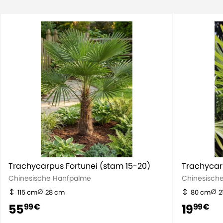
Eigenschaft
Mediterrane Pflanzen
Immergrün
Immergrün
Trachycarpus Fortunei (stam 15-20)
Trachycar
Chinesische Hanfpalme
Chinesisch
115 cm
28 cm
80 cm
2
55
19
99 €
99 €