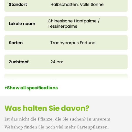
Standort
Halbschatten, Volle Sonne
Chinesische Hanfpalme /
Lokale naam
Tessinerpalme
Sorten
Trachycarpus Fortunei
Zuchttopf
24 cm
Höhe
100 cm
Show all specifications
Lebensdauer
Mehrjährig
Was halten Sie davon?
Ist das nicht die Pflanze, die Sie suchen? In unserem
Eigenschaft
Winterharte
Webshop finden Sie noch viel mehr Gartenpflanzen.