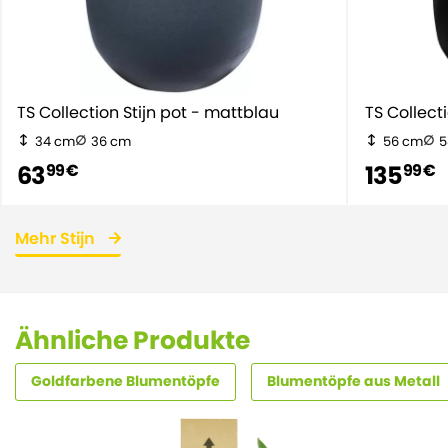
TS Collection Stijn pot - mattblau
TS Collect
34 cm
36 cm
56 cm
5
63
135
99 €
99 €
Mehr Stijn
Ähnliche Produkte
Goldfarbene Blumentöpfe
Blumentöpfe aus Metall