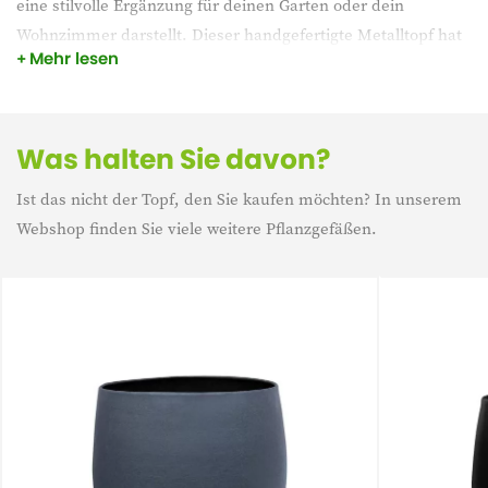
eine stilvolle Ergänzung für deinen Garten oder dein
Wohnzimmer darstellt. Dieser handgefertigte Metalltopf hat
Mehr lesen
ein glattes Design mit einer schönen runden Form. Dank des
leichten Materials ist der Topf leicht zu transportieren,
während die robuste Konstruktion und die
Frostbeständigkeit für eine lange Lebensdauer bei allen
Was halten Sie davon?
Wetterbedingungen sorgen. Außerdem verfügt der Topf über
Ist das nicht der Topf, den Sie kaufen möchten? In unserem
ein Abflussloch und einen Stopfen.
Webshop finden Sie viele weitere Pflanzgefäßen.