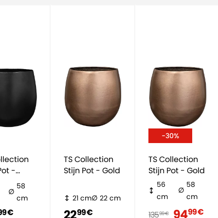
-30%
llection
TS Collection
TS Collection
Pot -
Stijn Pot - Gold
Stijn Pot - Gold
arz
56
58
58
cm
cm
cm
21 cm
22 cm
94
99 €
22
99 €
99 €
135
99 €