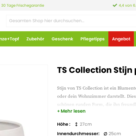
30 Tage Frischegarantie
4,4 von 6
anze+Topf
Zubehör
Geschenk
Pflegetipps
Angebot
TS Collection Stijn
Stijn von TS Collection ist ein Blumen
oder dein Wohnzimmer darstellt. Diese
schönen runden Form, die ihn freundl
Mehr lesen
Dank des leichten Materials ist der To
und die Frostbeständigkeit für Langl
Höhe
27
der Topf über ein Abflussloch und ein
Innendurchmesser
25