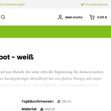
.021 Bewertungen
Kundenservice
Mein Konto
0,00 €
 pot - weiß
topf aus Metall, der eine stilvolle Ergänzung für deinen Garten
r handgefertigte Metalltopf hat ein glattes Design mit einer
ich aussehen lässt und perfekt für jeden Außenbereich ist.
pf leicht zu transportieren, während die robuste Konstruktion
ebigkeit bei allen Wetterbedingungen sorgen. Außerdem verfügt
Topfdurchmesser
28
en Stopfen. Das eröffnet Möglichkeiten in vielen Bereichen.
Material
Metall