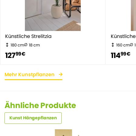
Künstliche Strelitzia
Künstliche
180 cm
18 cm
160 cm
127
114
99 €
99 €
Mehr Kunstpflanzen
Ähnliche Produkte
Kunst Hängepflanzen