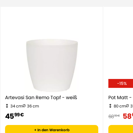
-15%
Artevasi San Remo Topf - weiß
Pot Matt -
34 cm
36 cm
80 cm
3
45
58
99 €
68
99 €
+ In den Warenkorb