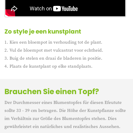
Zo style je een kunstplant
1. Kies een bloempot in verhouding tot de plant.
2. Vul de bloempot met vulcastrat voor echtheid.
3. Buig de stelen en draai de bladeren in positie.
4. Plaats de kunstplant op elke standplaats.
Brauchen Sie einen Topf?
Der Durchmesser eines Blumentopfes für diesen Efeutute
sollte 33 - 39 cm betragen. Die Höhe der Kunstpflanze sollte
im Verhältnis zur Größe des Blumentopfes stehen. Dies
gewährleistet ein natürliches und realistisches Aussehen.