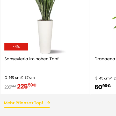
-4%
Sansevieria im hohen Topf
Dracaena 
145 cm
37 cm
45 cm
2
225
59 €
60
96 €
235
94 €
Mehr Pflanze+Topf