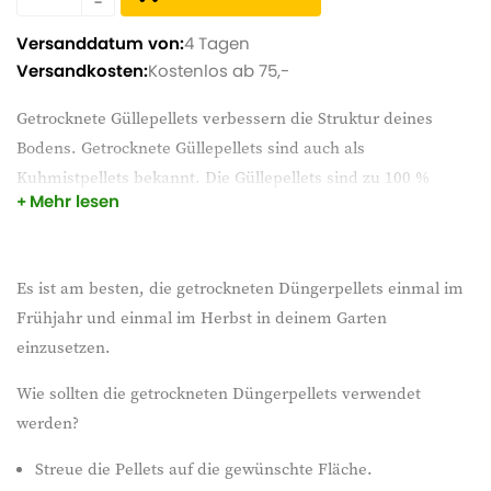
Versanddatum von:
4 Tagen
Versandkosten:
Kostenlos ab 75,-
Getrocknete Güllepellets verbessern die Struktur deines
Bodens. Getrocknete Güllepellets sind auch als
Kuhmistpellets bekannt. Die Güllepellets sind zu 100 %
Mehr lesen
organisch und die Nährstoffe in den Pellets werden nach und
nach freigesetzt, wodurch der Boden fruchtbarer wird. Die
getrockneten Güllepellets bestehen aus tierischen
Es ist am besten, die getrockneten Düngerpellets einmal im
Düngemitteln mit hohem organischen Anteil.
Frühjahr und einmal im Herbst in deinem Garten
einzusetzen.
Wie sollten die getrockneten Düngerpellets verwendet
werden?
Streue die Pellets auf die gewünschte Fläche.