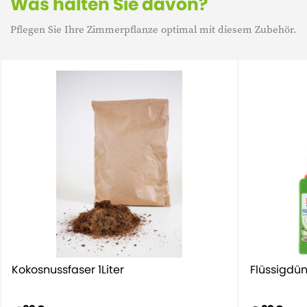
Was halten Sie davon?
Pflegen Sie Ihre Zimmerpflanze optimal mit diesem Zubehör.
Kokosnussfaser 1Liter
Flüssigdün