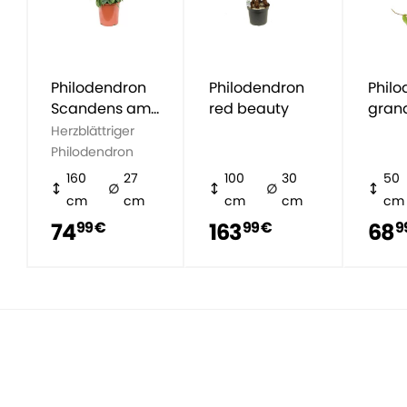
Philodendron
Philodendron
Phil
Scandens am
red beauty
grand
Rankgitter
Herzblättriger
Philodendron
160
27
100
30
50
cm
cm
cm
cm
cm
74
163
68
99 €
99 €
9