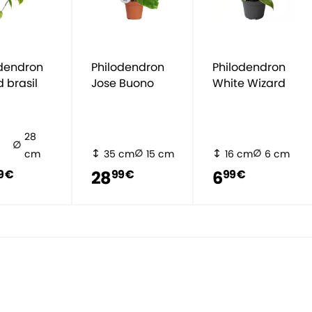
odendron
Philodendron
Philodendron
 brasil
Jose Buono
White Wizard
28
cm
35 cm
15 cm
16 cm
6 cm
28
6
9 €
99 €
99 €