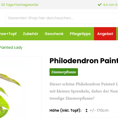
30 Tage Frischegarantie
4,4 von 6
anze+Topf
Zubehör
Geschenk
Pflegetipps
Angebot
Painted Lady
Philodendron Pain
Zimmerpflanze
Dieser schöne Philodendron Painted 
mit kleinen Sprenkeln, daher der Na
trendige Zimmerpflanze?
Höhe (inkl. Topf)
170