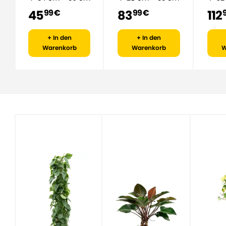
45
83
112
99 €
99 €
+ In den
+ In den
Warenkorb
Warenkorb
W