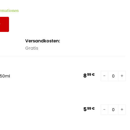
ormationen
r
Versandkosten:
Gratis
8
99 €
250ml
5
99 €