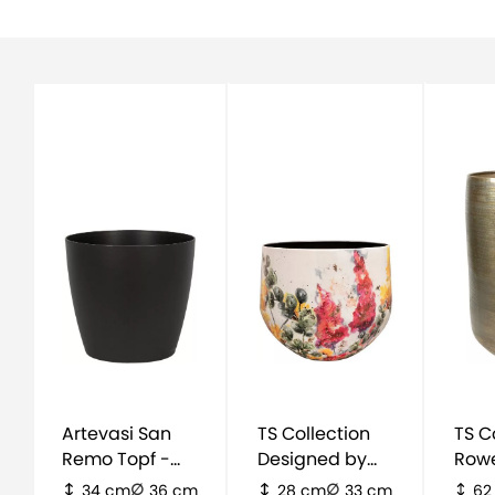
Artevasi San
TS Collection
TS C
Remo Topf -
Designed by
Rowe
schwarz
Lammie Floral
Hoch
34 cm
36 cm
28 cm
33 cm
62