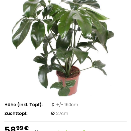
Höhe (inkl. Topf)
150
Zuchttopf
27
58
99 €