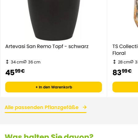
Artevasi San Remo Topf - schwarz
TS Collec
Floral
34 cm
36 cm
28 cm
3
45
83
99 €
99 €
+ In den Warenkorb
Alle passenden Pflanzgefäße
Was halten Sie davon?