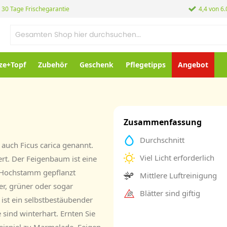
30 Tage Frischegarantie
4,4 von 6
ze+Topf
Zubehör
Geschenk
Pflegetipps
Angebot
Zusammenfassung
Durchschnitt
auch Ficus carica genannt.
Viel Licht erforderlich
iert. Der Feigenbaum ist eine
r Hochstamm gepflanzt
Mittlere Luftreinigung
ter, grüner oder sogar
Blätter sind giftig
 ist ein selbstbestäubender
sind winterhart. Ernten Sie