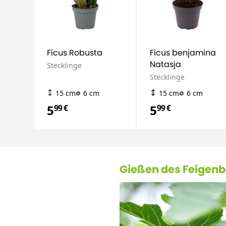
Ficus Robusta
Ficus benjamina
Natasja
Stecklinge
Stecklinge
15 cm
6 cm
15 cm
6 cm
5
5
99 €
99 €
Gießen des Feigen