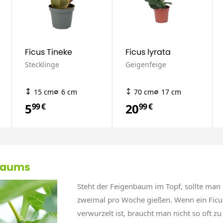
Ficus Tineke
Ficus lyrata
Stecklinge
Geigenfeige
15 cm
6 cm
70 cm
17 cm
5
20
99 €
99 €
baums
Steht der Feigenbaum im Topf, sollte man
zweimal pro Woche gießen. Wenn ein Ficu
verwurzelt ist, braucht man nicht so oft zu