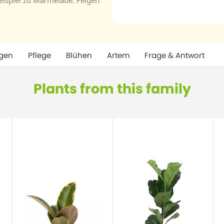
eispiel zu Marmelade. Feigen
gen
Pflege
Blühen
Artem
Frage & Antwort
Plants from this family