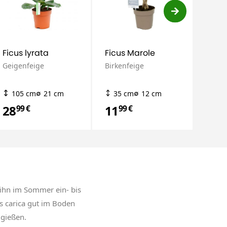
Ficus lyrata
Ficus Marole
Ficus
Geigenfeige
Birkenfeige
Geige
105 cm
21 cm
35 cm
12 cm
15
28
11
92
99 €
99 €
9
 ihn im Sommer ein- bis
s carica gut im Boden
 gießen.