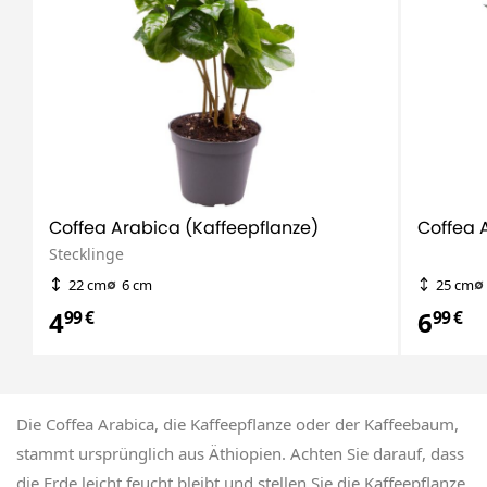
Coffea Arabica (Kaffeepflanze)
Coffea 
Stecklinge
22 cm
6 cm
25 cm
4
6
99 €
99 €
Die Coffea Arabica, die Kaffeepflanze oder der Kaffeebaum,
stammt ursprünglich aus Äthiopien. Achten Sie darauf, dass
die Erde leicht feucht bleibt und stellen Sie die Kaffeepflanze