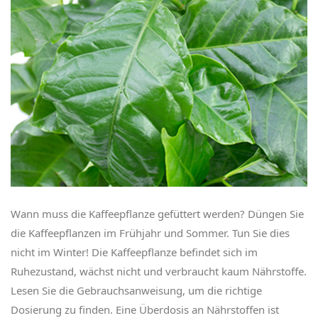
Wann muss die Kaffeepflanze gefüttert werden? Düngen Sie
die Kaffeepflanzen im Frühjahr und Sommer. Tun Sie dies
nicht im Winter! Die Kaffeepflanze befindet sich im
Ruhezustand, wächst nicht und verbraucht kaum Nährstoffe.
Lesen Sie die Gebrauchsanweisung, um die richtige
Dosierung zu finden. Eine Überdosis an Nährstoffen ist