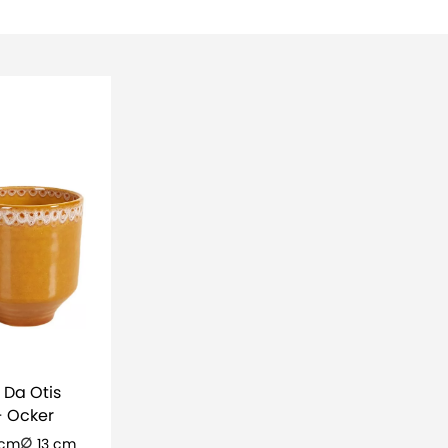
 Da Otis
ot - Ocker
 cm
13 cm