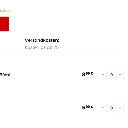
kosten
r
Versandkosten:
Kostenlos ab 75,-
8
99 €
250ml
5
99 €