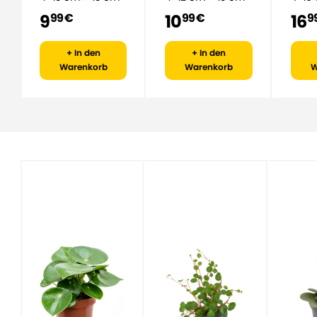
9
10
16
99 €
99 €
9
+ In den
+ In den
Warenkorb
Warenkorb
W