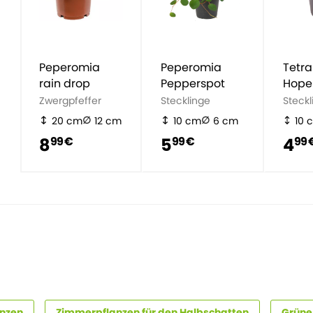
Peperomia
Peperomia
Tetra
rain drop
Pepperspot
Hope
Zwergpfeffer
Stecklinge
Steckl
20 cm
12 cm
10 cm
6 cm
10 
8
5
4
99 €
99 €
99 
anzen
Zimmerpflanzen für den Halbschatten
Grüne