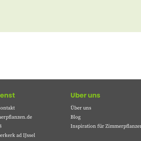
enst
Uber uns
ontakt
Über uns
erpflanzen.de
Blog
8
Inspiration für Zimmerpflanze
rkerk ad IJssel