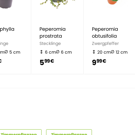
phylla
Peperomia
Peperomia
prostrata
obtusifolia
inge
Stecklinge
Zwergpfeffer
cm
5 cm
6 cm
6 cm
20 cm
12 cm
5
9
€
99 €
99 €
 Zimmerpflanzen
Zimmerpflanzen