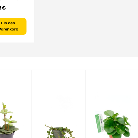
9 €
+ In den
arenkorb