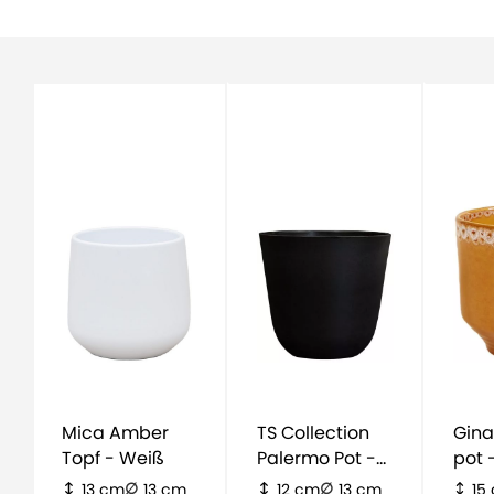
Mica Amber
TS Collection
Gina
Topf - Weiß
Palermo Pot -
p
schwarz
13 cm
13 cm
12 cm
13 cm
15