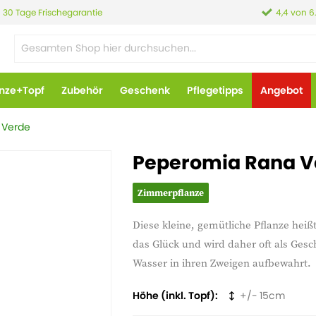
30 Tage Frischegarantie
4,4 von 6
anze+Topf
Zubehör
Geschenk
Pflegetipps
Angebot
 Verde
Peperomia Rana Ve
Zimmerpflanze
Diese kleine, gemütliche Pflanze heiß
das Glück und wird daher oft als Gesc
Wasser in ihren Zweigen aufbewahrt.
Höhe (inkl. Topf)
15