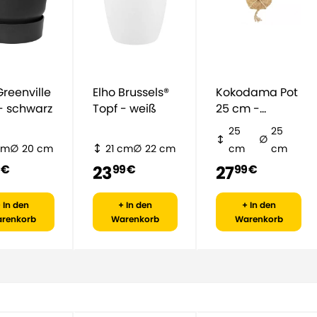
Elho Brussels®
Kokodama Pot
- schwarz
Topf - weiß
25 cm -
natürlich
25
25
cm
20 cm
21 cm
22 cm
cm
cm
23
27
 €
99 €
99 €
 In den
+ In den
+ In den
renkorb
Warenkorb
Warenkorb