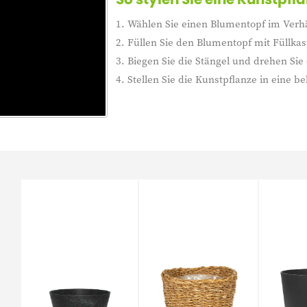
1. Wählen Sie einen Blumentopf im Verhä
2. Füllen Sie den Blumentopf mit Füllkas
3. Biegen Sie die Stängel und drehen Sie d
4. Stellen Sie die Kunstpflanze in eine be