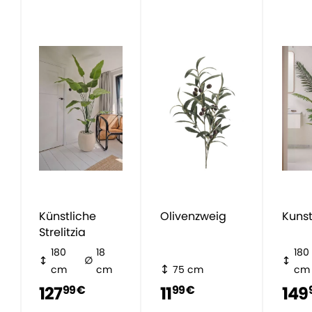
Künstliche
Olivenzweig
Kunst
Strelitzia
180
18
180
cm
cm
75 cm
cm
127
11
149
99 €
99 €