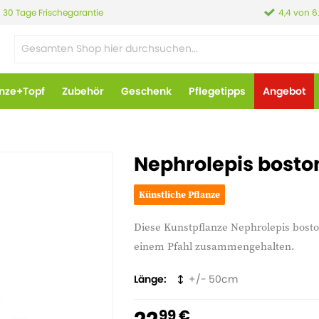
30 Tage Frischegarantie
4,4 von 6
anze+Topf
Zubehör
Geschenk
Pflegetipps
Angebot
Nephrolepis bosto
Künstliche Pflanze
Diese Kunstpflanze Nephrolepis bosto
einem Pfahl zusammengehalten.
Länge
50
99 €