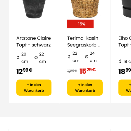
-15%
Artstone Claire
Terima-kasih
Elho Greenville
Topf - schwarz
Seegraskorb -
Topf 
natürlich
22
24
20
22
cm
cm
cm
cm
19 
15
29 €
12
18
99 €
99
17
99 €
+ In den
+ In den
+
Warenkorb
Warenkorb
Wa