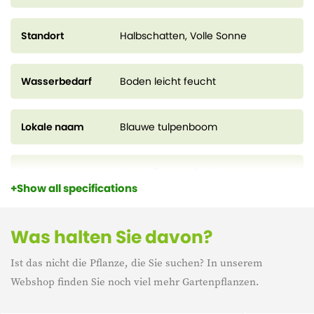
größeren Gärten oder Parks.
Standort
Halbschatten, Volle Sonne
Wasserbedarf
Boden leicht feucht
Lokale naam
Blauwe tulpenboom
Sorten
Magnolia acuminata
Show all specifications
Zuchttopf
19 cm
Was halten Sie davon?
Ist das nicht die Pflanze, die Sie suchen? In unserem
Höhe
55 cm
Webshop finden Sie noch viel mehr Gartenpflanzen.
Blühzeit
mei – juni