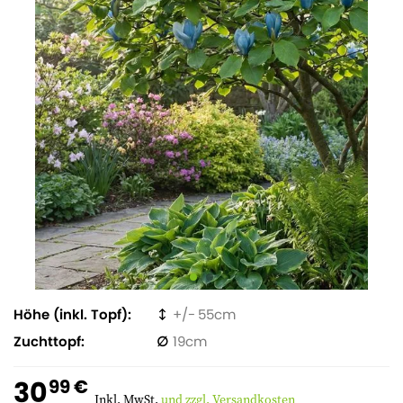
Höhe (inkl. Topf)
55
Zuchttopf
19
30
99 €
Inkl. MwSt.
und zzgl. Versandkosten