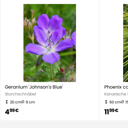
Lebensdauer
Mehrjährig
Eigenschaft
Winterharte
Geranium 'Johnson's Blue'
Phoenix ca
Storchschnäbel
Kanarische
20 cm
9 cm
60 cm
1
4
11
99 €
99 €