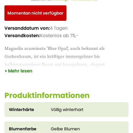
Momentan nicht verfügbar
Versanddatum von:
4 Tagen
Versandkosten:
Kostenlos ab 75,-
Magnolia acuminata 'Blue Opal', auch bekannt als
Gurkenbaum, ist ein kräftiger immergrüner bis
halbimmergrüner Baum mit kompaktem, elegant
Mehr lesen
verzweigtem Wuchs. Im Frühjahr blüht diese Magnolie mit
eindrucksvollen, zartgelben Blüten, die einen feinen Duft
verströmen und einen schönen Kontrast zum blaugrünen
Produktinformationen
Laub bilden. Der Gurkenbaum gedeiht am besten an einem
sonnigen bis halbschattigen Standort in gut durchlässigem,
Winterhärte
Völlig winterhart
fruchtbarem Boden und ist pflegeleicht und winterhart.
Magnolia acuminata 'Blue Opal' ist dank ihrer anmutigen
Blätter und ungewöhnlichen Blüten ein echter Blickfang in
Blumenfarbe
Gelbe Blumen