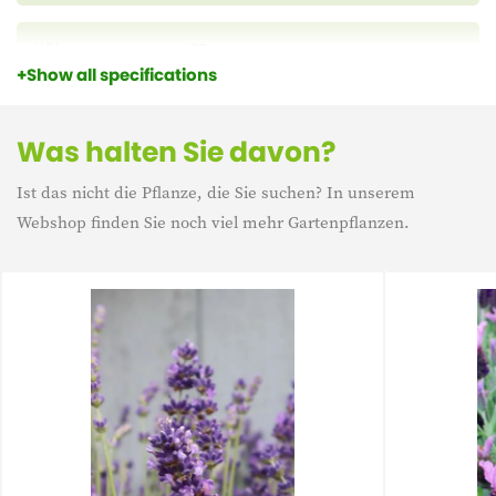
Höhe
37 cm
Show all specifications
Blühzeit
juni - augustus
Was halten Sie davon?
Ist das nicht die Pflanze, die Sie suchen? In unserem
Lebensdauer
Mehrjährig
Webshop finden Sie noch viel mehr Gartenpflanzen.
Eigenschaft
Winterharte