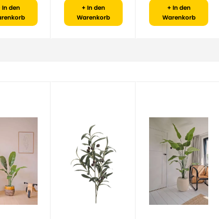
 In den
+ In den
+ In den
renkorb
Warenkorb
Warenkorb