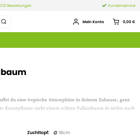
.021 Bewertungen
Kundenservice
Mein Konto
0,00 €
nibaum
affst du eine tropische Atmosphäre in deinem Zuhause, ganz
e Kunstpflanze steht einem echten Yulianibaum in nichts nach
st oder keinen grünen Daumen besitzt.
Zuchttopf
18