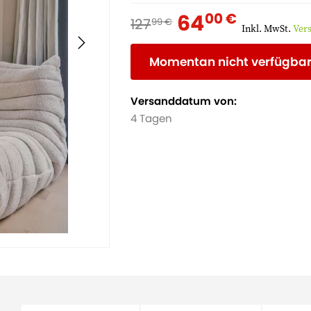
64
00 €
127
99 €
Inkl. MwSt.
Ver
Momentan nicht verfügba
Versanddatum von:
4 Tagen