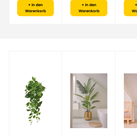
+ In den
+ In den
+
Warenkorb
Warenkorb
Wa