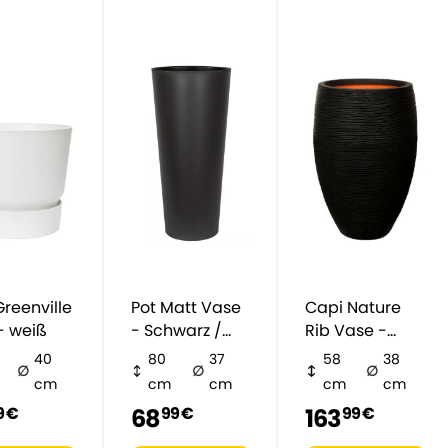
Pot Matt Vase
Capi Nature
- weiß
- Schwarz /
Rib Vase -
Anthrazit
schwarz
40
80
37
58
38
cm
cm
cm
cm
cm
68
163
9 €
99 €
99 €