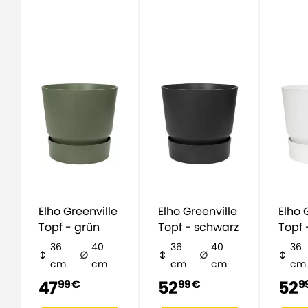
Elho Greenville
Elho Greenville
Elho Greenville
Topf - grün
Topf - schwarz
Topf 
36
40
36
40
36
cm
cm
cm
cm
cm
47
52
52
99 €
99 €
9