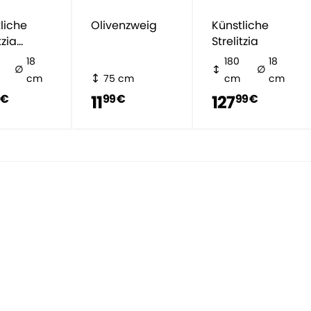
liche
Olivenzweig
Künstliche
tzia
Strelitzia
ai
18
180
18
cm
75 cm
cm
cm
11
127
 €
99 €
99 €