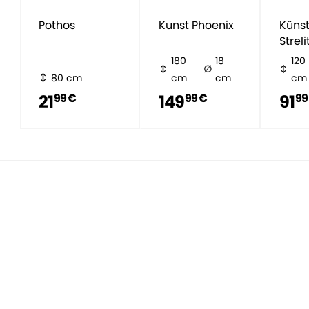
Pothos
Kunst Phoenix
Künst
Streli
Nicol
180
18
120
80 cm
cm
cm
cm
21
149
91
99 €
99 €
99