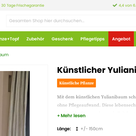
30 Tage Frischegarantie
4,4 von 6
anze+Topf
Zubehör
Geschenk
Pflegetipps
Angebot
baum
Künstlicher Yulia
Künstliche Pflanze
Mit dem künstlichen Yulianibaum sch
ohne Pflegeaufwand. Diese lebensecht
und ist ideal, wenn du wenig Zeit ha
Mehr lesen
Länge
150