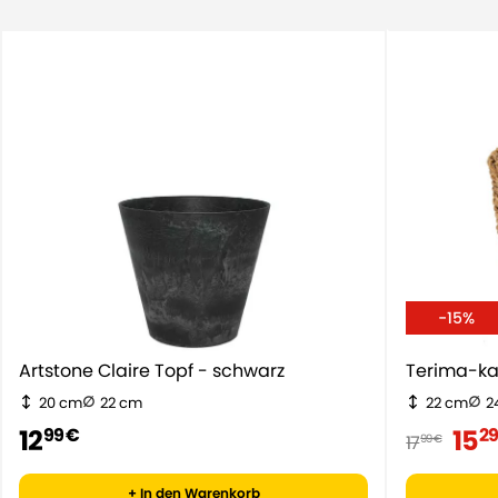
-15%
Artstone Claire Topf - schwarz
Terima-ka
20 cm
22 cm
22 cm
2
12
15
99 €
29
17
99 €
+ In den Warenkorb