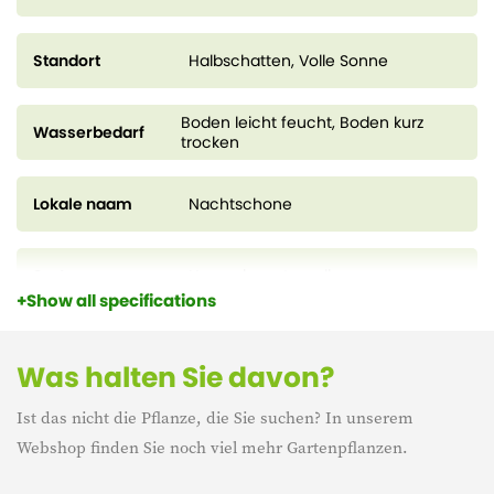
Standort
Halbschatten, Volle Sonne
Boden leicht feucht, Boden kurz
Wasserbedarf
trocken
Lokale naam
Nachtschone
Sorten
Hesperis matronalis
Show all specifications
Zuchttopf
9 cm
Was halten Sie davon?
Ist das nicht die Pflanze, die Sie suchen? In unserem
Höhe
20 cm
Webshop finden Sie noch viel mehr Gartenpflanzen.
Blühzeit
mei – juli