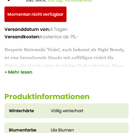
Inkl. MwSt.
und zzgl. Versandkosten
Momentan nicht verfügbar
Versanddatum von:
4 Tagen
Versandkosten:
Kostenlos ab 75,-
Hesperis Matronalis 'Violet', auch bekannt als Night Beauty,
ist eine bezaubernde Staude mit auffälligen violett-lila
Blüten, die abends einen herrlichen Duft verbreiten. Diese
Mehr lesen
Pflanze blüht vom späten Frühjahr bis zum Frühsommer
und ist ideal für Rabatten, Steingärten und wilde Ecken im
Garten. Die Nachtschönheit mag einen sonnigen bis
Produktinformationen
halbschattigen Standort und einen gut durchlässigen,
feuchten Boden. Ihre duftenden Blüten ziehen Bienen,
Winterhärte
Völlig winterhart
Schmetterlinge und nachtaktive Insekten an und machen sie
zu einem echten Stimmungsaufheller.
Blumenfarbe
Lila Blumen