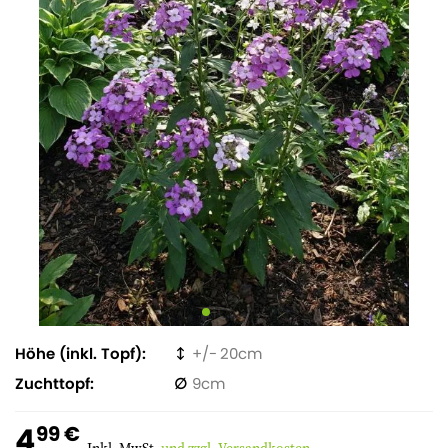
Höhe (inkl. Topf)
20
Zuchttopf
9
4
99 €