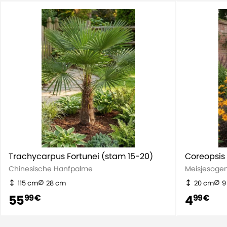
Lebensdauer
Zweijährig
Eigenschaft
Winterharte
Höhe (inkl.
15,00
Topf)
Trachycarpus Fortunei (stam 15-20)
Coreopsis 
Chinesische Hanfpalme
Meisjesoge
115 cm
28 cm
20 cm
9
55
4
99 €
99 €