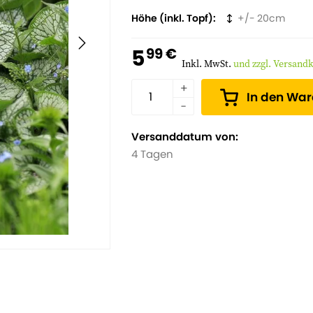
durchlässige Böden und bringt Ruhe u
Höhe (inkl. Topf)
20
5
99 €
Inkl. MwSt.
und zzgl. Versand
In den Wa
Versanddatum von:
4 Tagen