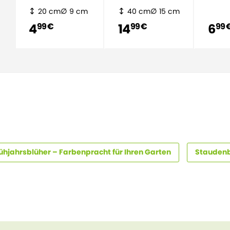
20 cm
9 cm
40 cm
15 cm
4
14
6
99 €
99 €
99 
ühjahrsblüher – Farbenpracht für Ihren Garten
Staudenb