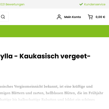
.021 Bewertungen
Kundenservice
Mein Konto
0,00 €
lla - Kaukasisch vergeet-
sisches Vergissmeinnicht bekannt, ist eine kräftige und
migen Blättern und zarten, hellblauen Blüten, die im Frühjahr
schattige bis halbschattige Rabatten und bildet ein schönes
iv bleibt. Das Kaukasische Vergissmeinnicht mag feuchte, gut