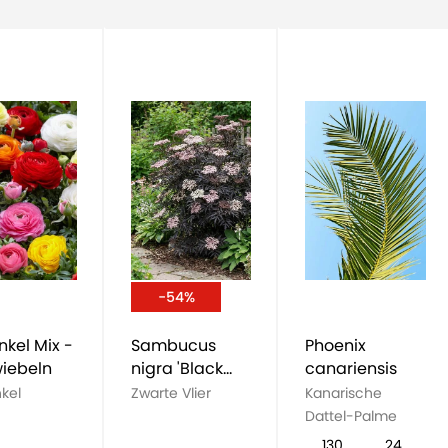
-54%
kel Mix -
Sambucus
Phoenix
iebeln
nigra 'Black
canariensis
Lace'
kel
Zwarte Vlier
Kanarische
Dattel-Palme
130
24