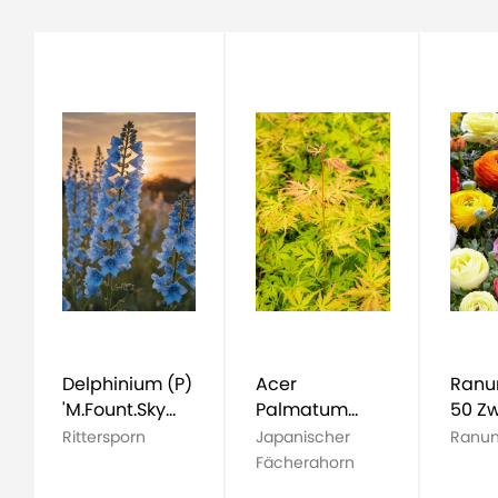
Delphinium (P)
Acer
Ranun
'M.Fount.Sky
Palmatum
50 Zw
Blue'
'Orange Lace'
Rittersporn
Japanischer
Ranun
Fächerahorn