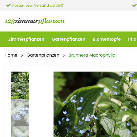
Kostenloser Versand ab 75€
Zimmerpflanzen
Gartenpflanzen
Blumentöpfe
Pfl
Home
Gartenpflanzen
Brunnera Macrophylla