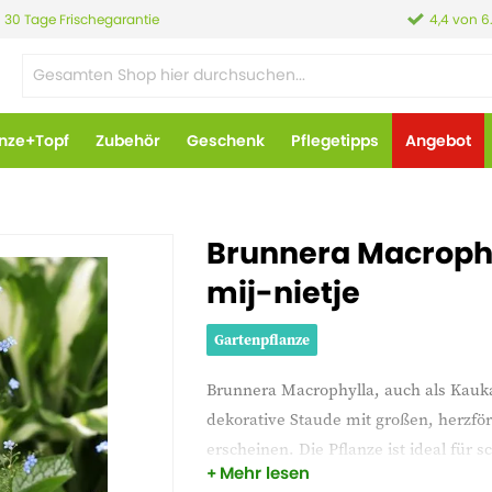
30 Tage Frischegarantie
4,4 von 6
anze+Topf
Zubehör
Geschenk
Pflegetipps
Angebot
Brunnera Macrophy
mij-nietje
Gartenpflanze
Brunnera Macrophylla, auch als Kauka
dekorative Staude mit großen, herzför
erscheinen. Die Pflanze ist ideal für 
Mehr lesen
Laub, das auch nach der Blüte attrakt