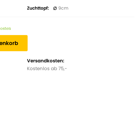
nd Frische in den Garten.
Zuchttopf
9
kosten
renkorb
Versandkosten:
Kostenlos ab 75,-