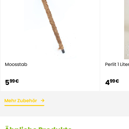
Moosstab
Perlit 1 Lite
5
4
99 €
99 €
Mehr Zubehör