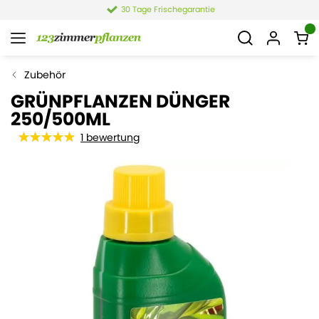
e
4,4 von 6.021 Bewertung
Zubehör
GRÜNPFLANZEN DÜNGER
250/500ML
1
bewertung