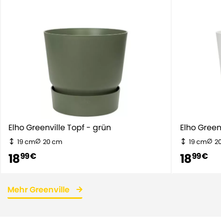
Elho Greenville Topf - grün
Elho Gr
19 cm
20 cm
19 cm
2
18
18
99 €
99 €
Mehr Greenville