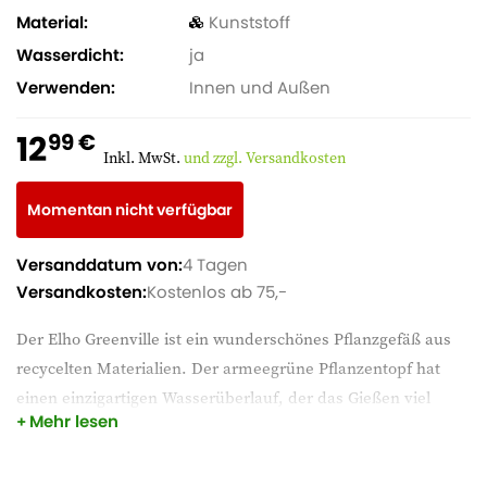
Material
Kunststoff
Wasserdicht
ja
Verwenden
Innen und Außen
12
99 €
Inkl. MwSt.
und zzgl. Versandkosten
Momentan nicht verfügbar
Versanddatum von:
4 Tagen
Versandkosten:
Kostenlos ab 75,-
Der Elho Greenville ist ein wunderschönes Pflanzgefäß aus
recycelten Materialien. Der armeegrüne Pflanzentopf hat
einen einzigartigen Wasserüberlauf, der das Gießen viel
Mehr lesen
einfacher macht. Bei der Verwendung im Freien schafft es
einen Wasserpuffer. Der Topf ist frostbeständig und für jede
Gartensaison geeignet. Der Blumentopf ist auch für den