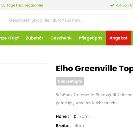
30 Tage Frischegarantie
4,4 von 6
anze+Topf
Zubehör
Geschenk
Pflegetipps
Angebot
Elho Greenville To
Blumentöpfe
Schönes Greenville Pflanzgefäß für m
gefertigt, was ihn leicht macht.
Höhe
17
Breite
19