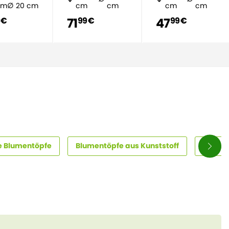
cm
20 cm
cm
cm
cm
cm
71
47
 €
99 €
99 €
e Blumentöpfe
Blumentöpfe aus Kunststoff
Blumen