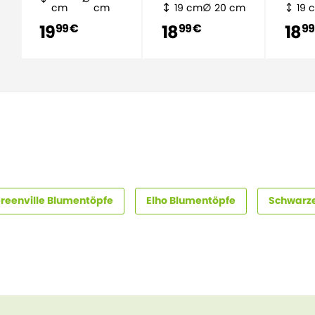
cm
cm
19 cm
20 cm
19 
19
18
18
99 €
99 €
99
Greenville Blumentöpfe
Elho Blumentöpfe
Schwarz