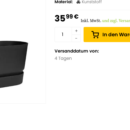
Material
Kunststoff
35
99 €
Inkl. MwSt.
und zzgl. Vers
In den Wa
Versanddatum von:
4 Tagen