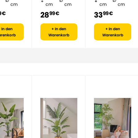
cm
cm
cm
cm
cm
28
33
9 €
99 €
99 €
 In den
+ In den
+ In den
renkorb
Warenkorb
Warenkorb