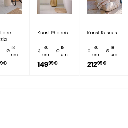
liche
Kunst Phoenix
Kunst Ruscus
tzia
18
180
18
180
18
cm
cm
cm
cm
cm
149
212
9 €
99 €
99 €