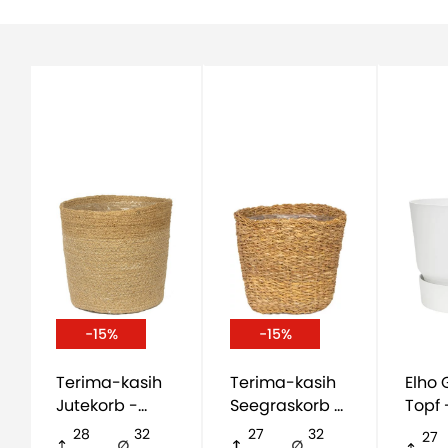
-15%
-15%
Terima-kasih
Terima-kasih
Elho Greenville
Jutekorb -
Seegraskorb -
Topf 
natürlich
natürlich
28
32
27
32
27