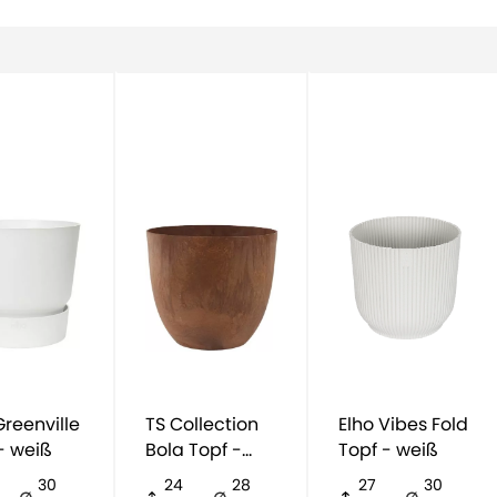
TS Collection
Elho Vibes Fold
- weiß
Bola Topf -
Topf - weiß
braun
30
24
28
27
30