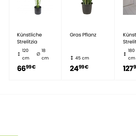
Künstliche
Gras Pflanz
Künst
Strelitzia
Streli
120
18
180
cm
cm
45 cm
cm
66
24
127
99 €
99 €
9