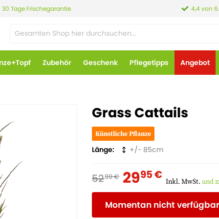
30 Tage Frischegarantie
4,4 von 6
anze+Topf
Zubehör
Geschenk
Pflegetipps
Angebot
Grass Cattails
Künstliche Pflanze
Länge
85
29
95 €
52
99 €
Inkl. MwSt.
und z
Momentan nicht verfügba