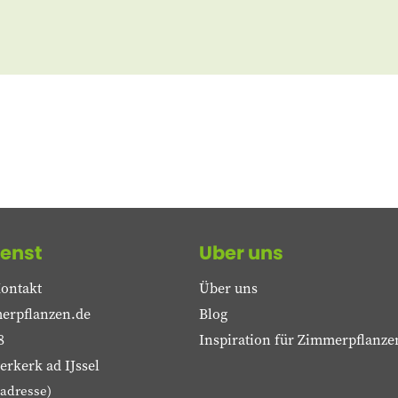
enst
Uber uns
ontakt
Über uns
erpflanzen.de
Blog
8
Inspiration für Zimmerpflanze
rkerk ad IJssel
adresse)