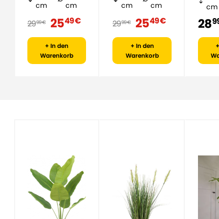
cm
cm
cm
cm
cm
25
25
49 €
49 €
28
9
29
29
99 €
99 €
+ In den
+ In den
+
Warenkorb
Warenkorb
Wa