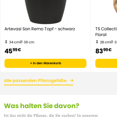
Artevasi San Remo Topf - schwarz
TS Collec
Floral
34 cm
36 cm
28 cm
3
45
83
99 €
99 €
+ In den Warenkorb
Alle passenden Pflanzgefäße
Was halten Sie davon?
Ist das nicht die Pflanze, die Sie suchen? In unserem