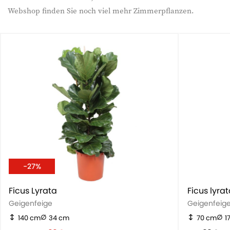
Webshop finden Sie noch viel mehr Zimmerpflanzen.
-27%
Ficus Lyrata
Ficus lyra
Geigenfeige
Geigenfeig
140 cm
34 cm
70 cm
1