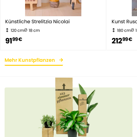
Künstliche Strelitzia Nicolai
Kunst Rus
120 cm
18 cm
180 cm
91
212
99 €
99 €
Mehr Kunstpflanzen