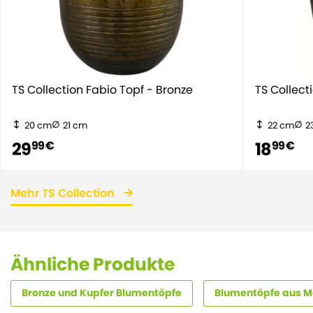
TS Collection Fabio Topf - Bronze
TS Collect
20 cm
21 cm
22 cm
2
29
18
99 €
99 €
Mehr TS Collection
Ähnliche Produkte
Bronze und Kupfer Blumentöpfe
Blumentöpfe aus M