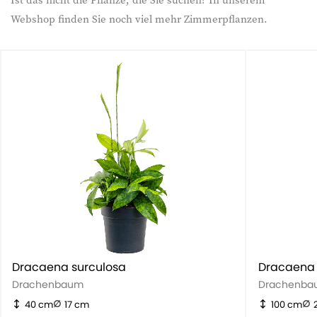
Webshop finden Sie noch viel mehr Zimmerpflanzen.
Dracaena surculosa
Dracaena 
Drachenbaum
Drachenba
40 cm
17 cm
100 cm