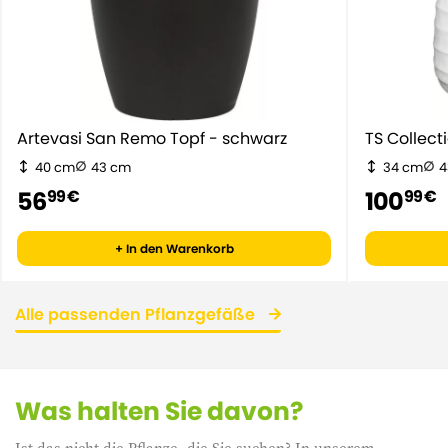
Artevasi San Remo Topf - schwarz
TS Collect
40 cm
43 cm
34 cm
4
56
100
99 €
99 €
+ In den Warenkorb
Alle passenden Pflanzgefäße
Was halten Sie davon?
Ist das nicht die Pflanze, die Sie suchen? In unserem