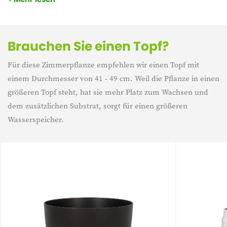
braucht auch nicht viel Wasser. Gib ihm einen schönen Platz
in deinem Interieur und es wird glänzen.
Brauchen Sie einen Topf?
Für diese Zimmerpflanze empfehlen wir einen Topf mit
einem Durchmesser von 41 - 49 cm. Weil die Pflanze in einen
größeren Topf steht, hat sie mehr Platz zum Wachsen und
dem zusätzlichen Substrat, sorgt für einen größeren
Wasserspeicher.