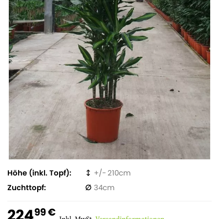
Höhe (inkl. Topf)
210
Zuchttopf
34
224
99 €