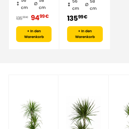
56
58
56
58
cm
cm
cm
cm
94
99 €
135
99 €
135
99 €
+ In den
+ In den
Warenkorb
Warenkorb