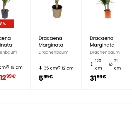
28%
aena
Dracaena
Dracaena
inata
Marginata
Marginata
henbaum
Drachenbaum
Drachenbaum
120
21
 cm
19 cm
35 cm
12 cm
cm
cm
12
99 €
5
31
99 €
99 €