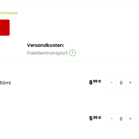
rmationen
r
Versandkosten:
Palettentransport
8
99 €
250ml
5
99 €