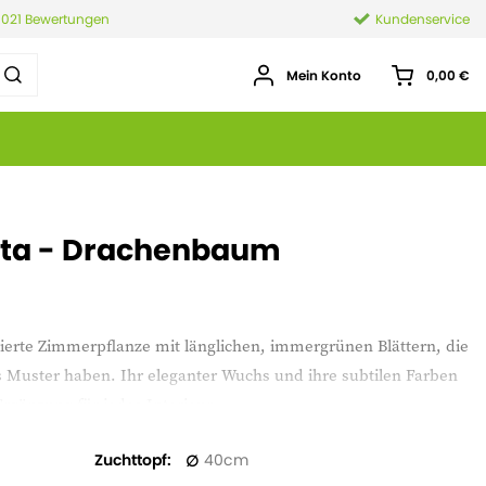
.021 Bewertungen
Kundenservice
Mein Konto
0,00 €
ta - Drachenbaum
nierte Zimmerpflanze mit länglichen, immergrünen Blättern, die
s Muster haben. Ihr eleganter Wuchs und ihre subtilen Farben
gänzung für jedes Interieur.
Zuchttopf
40