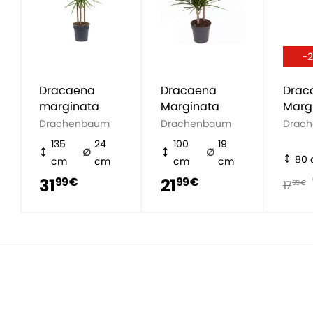
-
Dracaena
Dracaena
Drac
marginata
Marginata
Marg
Drachenbaum
Drachenbaum
Drac
135
24
100
19
80
cm
cm
cm
cm
31
21
99 €
99 €
17
99 €