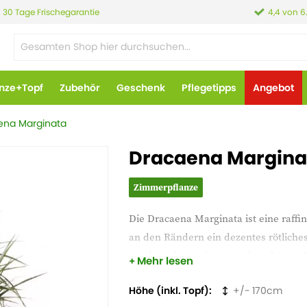
30 Tage Frischegarantie
4,4 von 6
anze+Topf
Zubehör
Geschenk
Pflegetipps
Angebot
ena Marginata
Dracaena Margina
Zimmerpflanze
Die Dracaena Marginata ist eine raffi
an den Rändern ein dezentes rötliche
machen sie zu einer wunderschönen Er
Mehr lesen
Höhe (inkl. Topf)
170