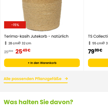
-15%
Terima-kasih Jutekorb - natürlich
TS Collect
28 cm
32 cm
55 cm
3
25
79
49 €
99 €
29
99 €
+ In den Warenkorb
Alle passenden Pflanzgefäße
Was halten Sie davon?