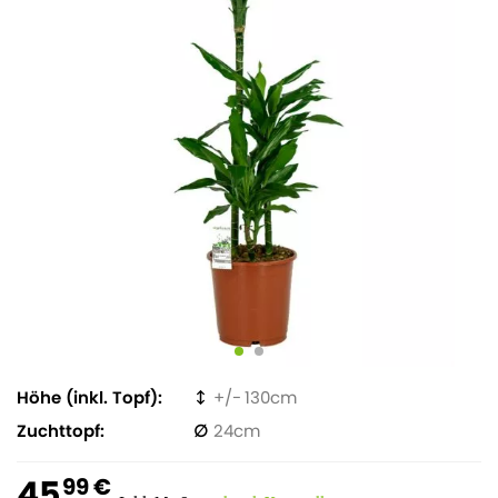
Höhe (inkl. Topf)
130
Zuchttopf
24
45
99 €