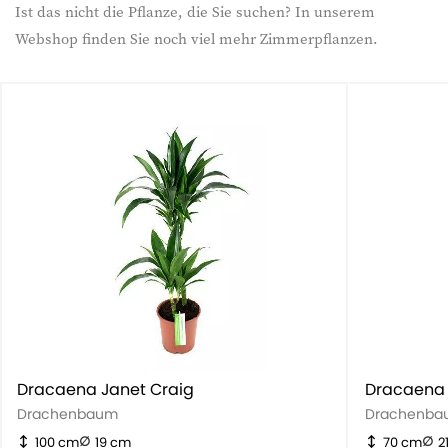
Ist das nicht die Pflanze, die Sie suchen? In unserem
Webshop finden Sie noch viel mehr Zimmerpflanzen.
Dracaena Janet Craig
Dracaena 
Drachenbaum
Drachenba
100 cm
19 cm
70 cm
2