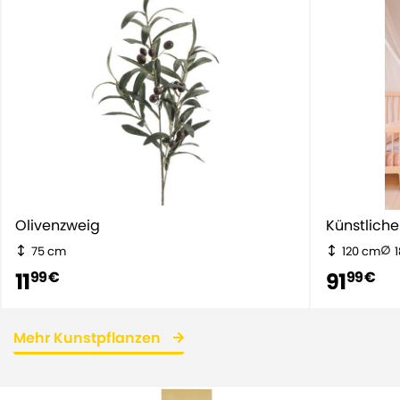
Olivenzweig
Künstliche 
75 cm
120 cm
11
91
99 €
99 €
Mehr Kunstpflanzen