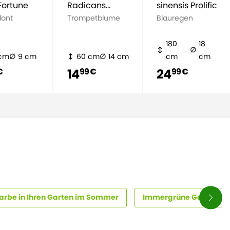
Fortune
Radicans
sinensis Prolific
'Flamengo'
lant
Trompetblume
Blauregen
180
18
 cm
9 cm
60 cm
14 cm
cm
cm
14
24
€
99 €
99 €
arbe in Ihren Garten im Sommer
Immergrüne Gartenpfl