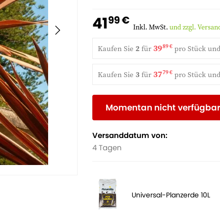
41
99 €
Inkl. MwSt.
und zzgl. Versa
39
89 €
Kaufen Sie
2
für
pro Stück un
37
79 €
Kaufen Sie
3
für
pro Stück un
Momentan nicht verfügba
Versanddatum von:
4 Tagen
Universal-Planzerde 10L