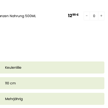
12
99 €
lanzen Nahrung 500ML
Keulenlilie
110 cm
Mehrjährig