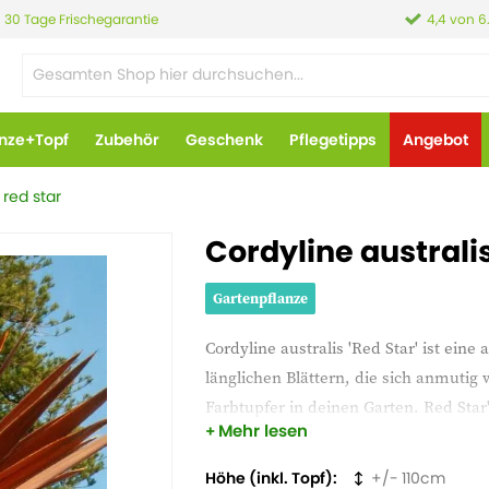
30 Tage Frischegarantie
4,4 von 6
anze+Topf
Zubehör
Geschenk
Pflegetipps
Angebot
 red star
Cordyline australis
Gartenpflanze
Cordyline australis 'Red Star' ist eine
länglichen Blättern, die sich anmutig
Farbtupfer in deinen Garten. Red Star'
Mehr lesen
Gärten und setzt einen lebendigen Akze
Höhe (inkl. Topf)
110