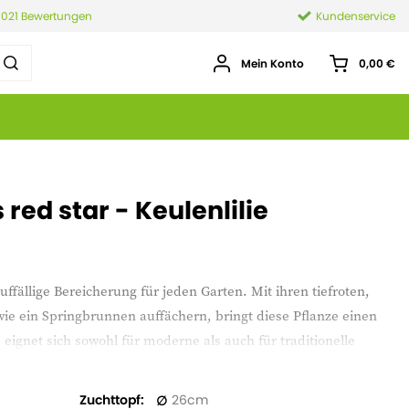
.021 Bewertungen
Kundenservice
Mein Konto
0,00 €
 red star - Keulenlilie
 auffällige Bereicherung für jeden Garten. Mit ihren tiefroten,
 wie ein Springbrunnen auffächern, bringt diese Pflanze einen
 eignet sich sowohl für moderne als auch für traditionelle
nt, der sofort ins Auge sticht.
Zuchttopf
26