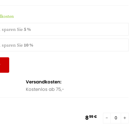
ndkosten
d
sparen Sie
5 %
d
sparen Sie
10 %
r
Versandkosten:
Kostenlos ab 75,-
8
99 €