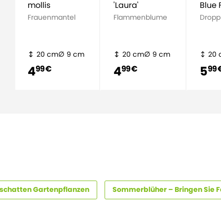
mollis
'Laura'
Blue 
Frauenmantel
Flammenblume
Dropp
20 cm
9 cm
20 cm
9 cm
20
4
4
5
99 €
99 €
99 
schatten Gartenpflanzen
Sommerblüher – Bringen Sie F