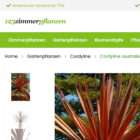
Kostenloser Versand ab 75€
Zimmerpflanzen
Gartenpflanzen
Blumentöpfe
Pfl
Home
Gartenpflanzen
Cordyline
Cordyline australis