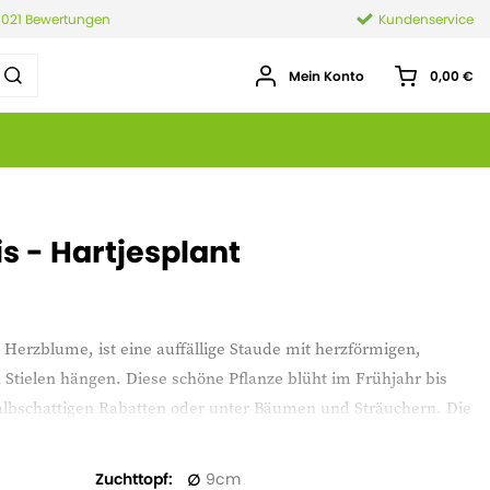
.021 Bewertungen
Kundenservice
Mein Konto
0,00 €
is - Hartjesplant
s Herzblume, ist eine auffällige Staude mit herzförmigen,
n Stielen hängen. Diese schöne Pflanze blüht im Frühjahr bis
lbschattigen Rabatten oder unter Bäumen und Sträuchern. Die
ielt aus und mag einen gut durchlässigen, feuchten Boden.
Zuchttopf
9