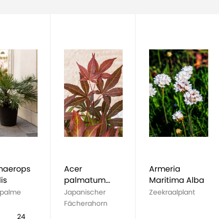
aerops
Acer
Armeria
is
palmatum
Maritima Alba
Atropurpureu
palme
Japanischer
Zeekraalplant
m
Fächerahorn
24