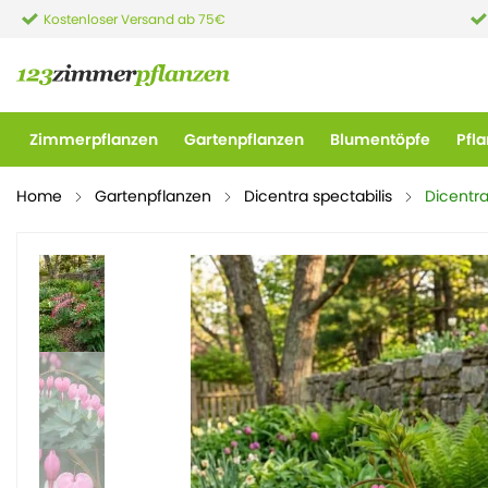
Kostenloser Versand ab 75€
Zimmerpflanzen
Gartenpflanzen
Blumentöpfe
Pfl
Home
Gartenpflanzen
Dicentra spectabilis
Dicentra