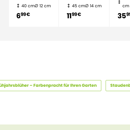
40 cm
12 cm
45 cm
14 cm
cm
6
11
35
99 €
99 €
9
ühjahrsblüher – Farbenpracht für Ihren Garten
Staudenb