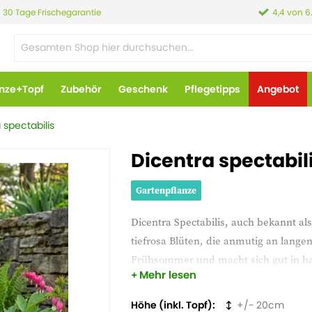
30 Tage Frischegarantie
4,4 von 6
anze+Topf
Zubehör
Geschenk
Pflegetipps
Angebot
 spectabilis
Dicentra spectabil
Gartenpflanze
Dicentra Spectabilis, auch bekannt al
tiefrosa Blüten, die anmutig an lange
Frühsommer und macht sich gut in ha
Mehr lesen
Herzblume sieht romantisch und versp
Höhe (inkl. Topf)
20