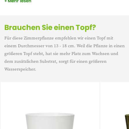
Mehr lesen
den Stecklingen ableiten, die an dieser Zimmerpflanze
wachsen und die wie Spinnen von der Mutterpflanze
baumeln.
Brauchen Sie einen Topf?
Für diese Zimmerpflanze empfehlen wir einen Topf mit
einem Durchmesser von 13 - 18 cm. Weil die Pflanze in einen
größeren Topf steht, hat sie mehr Platz zum Wachsen und
dem zusätzlichen Substrat, sorgt für einen größeren
Wasserspeicher.