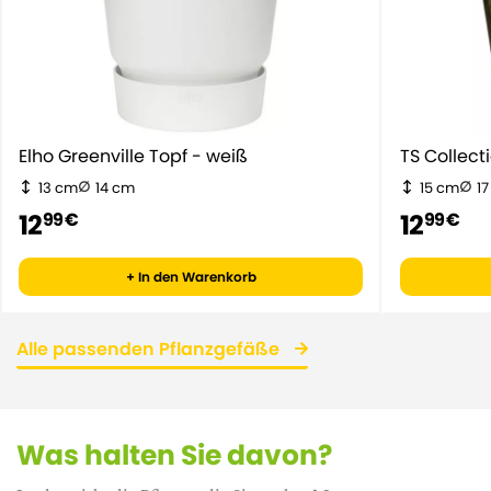
Elho Greenville Topf - weiß
TS Collect
13 cm
14 cm
15 cm
1
12
12
99 €
99 €
+ In den Warenkorb
Alle passenden Pflanzgefäße
Was halten Sie davon?