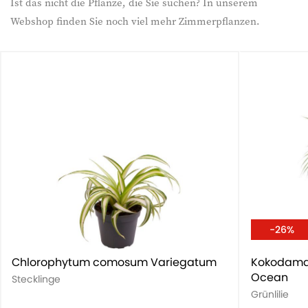
Ist das nicht die Pflanze, die Sie suchen? In unserem
Webshop finden Sie noch viel mehr Zimmerpflanzen.
-26%
Chlorophytum comosum Variegatum
Kokodama
Ocean
Stecklinge
Grünlilie