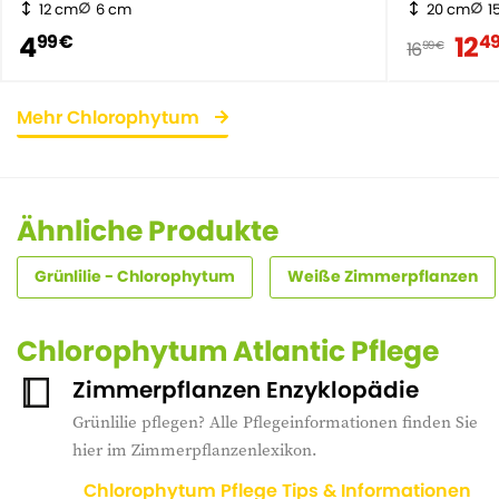
12 cm
6 cm
20 cm
1
4
12
99 €
49
16
99 €
Mehr Chlorophytum
Ähnliche Produkte
Grünlilie - Chlorophytum
Weiße Zimmerpflanzen
Chlorophytum Atlantic Pflege
Zimmerpflanzen Enzyklopädie
Grünlilie pflegen? Alle Pflegeinformationen finden Sie
hier im Zimmerpflanzenlexikon.
Chlorophytum Pflege Tips & Informationen