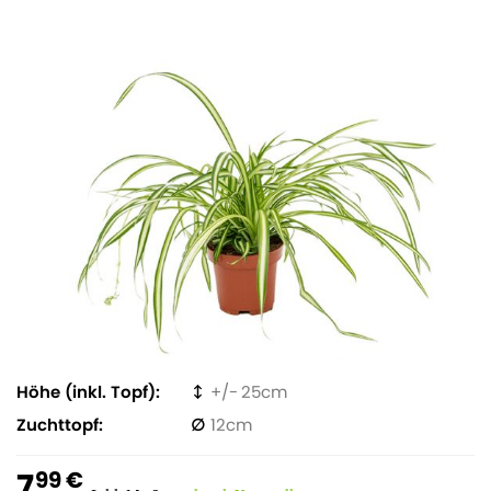
Höhe (inkl. Topf)
25
Zuchttopf
12
7
99 €