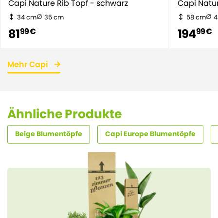
Capi Nature Rib Topf - schwarz
Capi Natu
34 cm
35 cm
58 cm
4
81
194
99 €
99 €
Mehr Capi
Ähnliche Produkte
Beige Blumentöpfe
Capi Europe Blumentöpfe