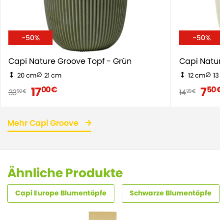
-50%
-50%
Capi Nature Groove Topf - Grün
Capi Natu
20 cm
21 cm
12 cm
1
17
7
00 €
50 
33
14
99 €
99 €
Mehr Capi Groove
Ähnliche Produkte
Capi Europe Blumentöpfe
Schwarze Blumentöpfe