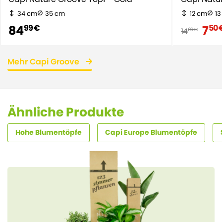
34 cm
35 cm
12 cm
1
84
7
99 €
50 
14
99 €
Mehr Capi Groove
Ähnliche Produkte
Hohe Blumentöpfe
Capi Europe Blumentöpfe