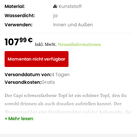
Material
Kunststoff
Wasserdicht
ja
Verwenden
Innen und Außen
107
99 €
Inkl. MwSt.
Versandinformationen
Momentan nicht verfügbar
Versanddatum von:
4 Tagen
Versandkosten:
Gratis
Der Capi schwarzfarbene Topf ist ein schöner Topf, den du
sowohl drinnen als auch draußen aufstellen kannst. Der
Blumentopf hat eine Streifenstruktur auf der Außenseite, die
Mehr lesen
einen verspielten Effekt erzeugt. Der Topf ist aus Kunststoff,
was ihn nicht sehr schwer macht, und er ist außerdem
wasserdicht.