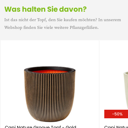
Was halten Sie davon?
Ist das nicht der Topf, den Sie kaufen möchten? In unserem
Webshop finden Sie viele weitere Pflanzgefäßen.
-50%
Capi Nature Groove Topf - Gold
Capi Natu