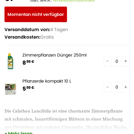
Inkl. MwSt.
Versandinformationen
Momentan nicht verfügbar
Versanddatum von:
4 Tagen
Versandkosten:
Gratis
Zimmerpflanzen Dünger 250ml
8
99 €
Pflanzerde kompakt 10 L
5
99 €
Die Calathea Lancifolia ist eine charmante Zimmerpflanze
mit schmalen, lanzettförmigen Blättern in einer Mischung
aus Grüntönen mit violetter Unterseite. Ihr zierlicher Wuchs
Mehr lesen