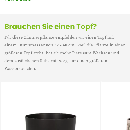
und ihre lebhaften Farben machen sie zur idealen Wahl für
Liebhaber dezenter Pflanzen.
Brauchen Sie einen Topf?
Für diese Zimmerpflanze empfehlen wir einen Topf mit
einem Durchmesser von 32 - 40 cm. Weil die Pflanze in einen
größeren Topf steht, hat sie mehr Platz zum Wachsen und
dem zusätzlichen Substrat, sorgt für einen größeren
Wasserspeicher.