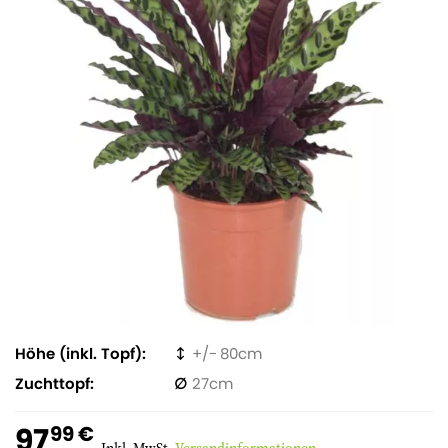
Höhe (inkl. Topf)
80
Zuchttopf
27
97
99 €