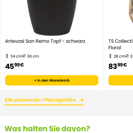
Artevasi San Remo Topf - schwarz
TS Collec
Floral
34 cm
36 cm
28 cm
3
45
83
99 €
99 €
+ In den Warenkorb
Alle passenden Pflanzgefäße
Was halten Sie davon?