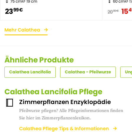
75 cm
19 cm
60 cm
1
23
15
99 €
4
20
99 €
Mehr Calathea
Ähnliche Produkte
Calathea Lancifolia
Calathea - Pfeilwurze
Ung
Calathea Lancifolia Pflege
Zimmerpflanzen Enzyklopädie
Pfeilwurze pflegen? Alle Pflegeinformationen finden
Sie hier im Zimmerpflanzenlexikon.
Calathea Pflege Tips & Informationen