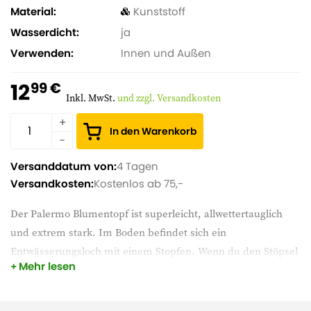
Material
Kunststoff
Wasserdicht
ja
Verwenden
Innen und Außen
12
99 €
Inkl. MwSt.
und zzgl. Versandkosten
In den Warenkorb
Versanddatum von:
4 Tagen
Versandkosten:
Kostenlos ab 75,-
Der Palermo Blumentopf ist superleicht, allwettertauglich
und extrem stark. Im Boden befindet sich ein
Entwässerungsloch mit einem Stopfen. Wenn du den Stöpsel
Mehr lesen
im Blumentopf lässt, kannst du auch den Palermo
hineinstellen, praktisch! Der Palermo-Topf hat es in sich und
kann in verschiedenen Farben bestellt werden.