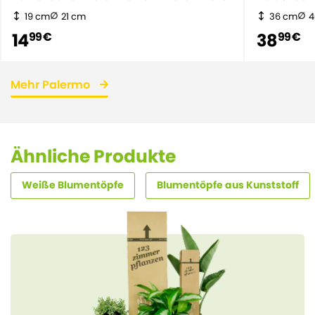
19 cm
21 cm
36 cm
4
14
38
99 €
99 €
Mehr Palermo
Ähnliche Produkte
Weiße Blumentöpfe
Blumentöpfe aus Kunststoff