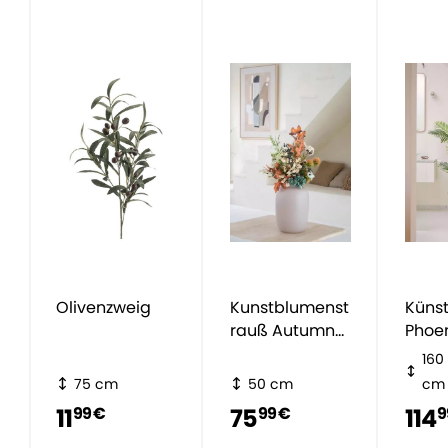
Olivenzweig
Kunstblumenst
Künst
rauß Autumn
Phoe
Feelings
160
75 cm
50 cm
cm
11
75
114
99 €
99 €
9