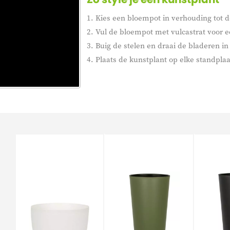
1. Kies een bloempot in verhouding tot d
2. Vul de bloempot met vulcastrat voor e
3. Buig de stelen en draai de bladeren in 
4. Plaats de kunstplant op elke standplaa