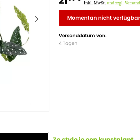
21
Inkl. MwSt.
und zzgl. Versan
Momentan nicht verfügba
Versanddatum von:
4 Tagen
Zo style je een kunstplant