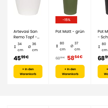
-15%
Artevasi San
Pot Matt - grün
Pot M
Remo Topf -
- Sch
weiß
Anthr
80
37
34
36
80
cm
cm
cm
cm
cm
58
64 €
45
68
99 €
9
68
99 €
+ In den
+ In den
+
Warenkorb
Warenkorb
Wa