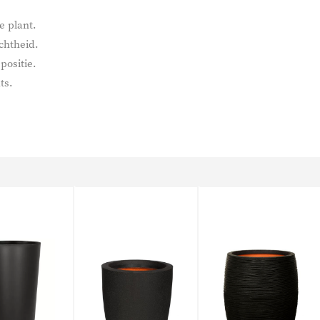
e plant.
chtheid.
positie.
ts.