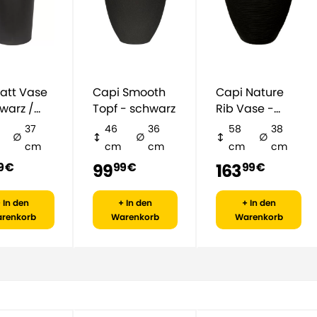
att Vase
Capi Smooth
Capi Nature
warz /
Topf - schwarz
Rib Vase -
azit
schwarz
37
46
36
58
38
cm
cm
cm
cm
cm
99
163
9 €
99 €
99 €
 In den
+ In den
+ In den
renkorb
Warenkorb
Warenkorb