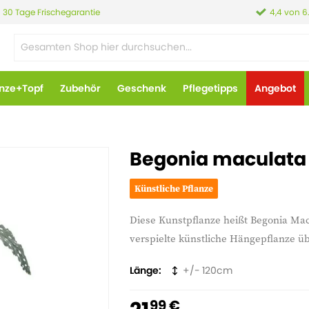
30 Tage Frischegarantie
4,4 von 6
anze+Topf
Zubehör
Geschenk
Pflegetipps
Angebot
Begonia maculata
Künstliche Pflanze
Diese Kunstpflanze heißt Begonia Mac
verspielte künstliche Hängepflanze übe
Länge
120
99 €