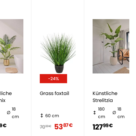
-24%
liche
Grass foxtail
Künstliche
nix
Strelitzia
18
180
18
60 cm
cm
cm
cm
53
87 €
127
9 €
99 €
70
99 €