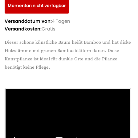
Momentan nicht verfügbar
Versanddatum von:
4 Tagen
Versandkosten:
Gratis
Dieser schöne künstliche Baum heißt Bamboo und hat dicke
Holzstämme mit grünen Bambusblättern daran. Diese
Kunstpflanze ist ideal für dunkle Orte und die Pflanze
benötigt keine Pflege.