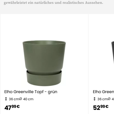
gewährleistet ein natürliches und realistisches Aussehen.
Elho Greenville Topf - grün
Elho Gr
36 cm
40 cm
36 cm
4
47
52
99 €
99 €