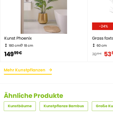
-24%
Kunst Phoenix
Grass foxta
180 cm
18 cm
60 cm
149
53
99 €
70
99 €
Mehr Kunstpflanzen
Ähnliche Produkte
Kunstbäume
Kunstpflanze Bambus
Große Ku